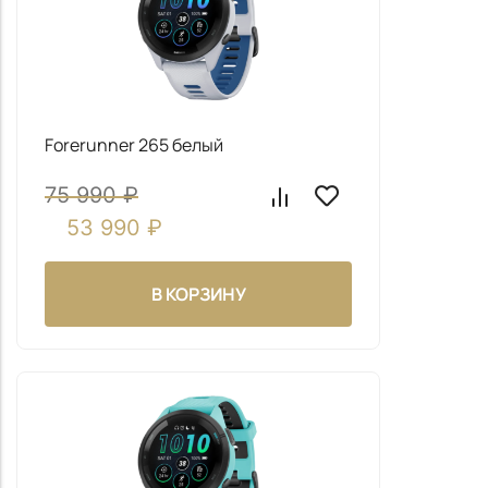
Forerunner 265 белый
75 990
₽
53 990
₽
Даю согласие на обработку
моих персональных
данных
В КОРЗИНУ
ОТПРАВИТЬ