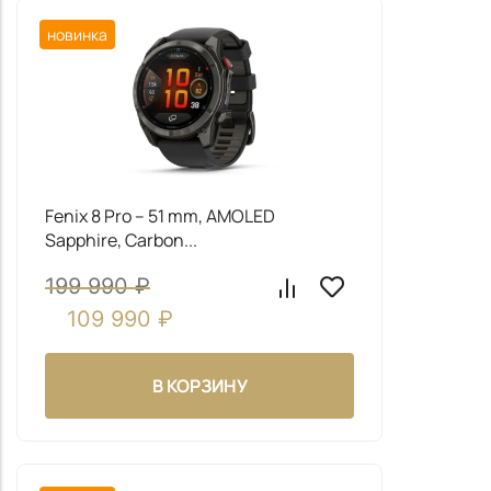
чтобы ответить на все ваши вопросы
Fenix 8 Pro – 51 mm, AMOLED
Sapphire, Carbon...
Даю согласие на обработку
моих персональных
199 990
₽
данных
109 990
₽
ОТПРАВИТЬ
В КОРЗИНУ
новинка