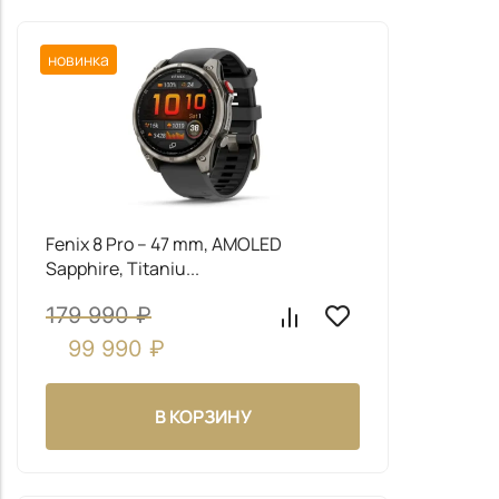
новинка
Fenix 8 Pro – 47 mm, AMOLED
Sapphire, Titaniu...
179 990
₽
99 990
₽
В КОРЗИНУ
Заказать звонок
новинка
Заполните форму и наш менеджер свяжется с вами