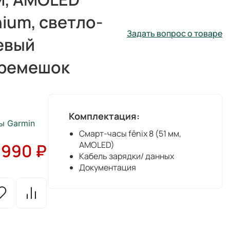
nium, светло-
Задать вопрос о товаре
евый
 ремешок
Комплектация:
ы Garmin
Смарт-часы fēnix 8 (51 мм,
AMOLED)
 990
₽
Кабель зарядки/ данных
Документация