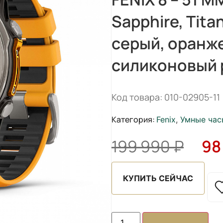
Sapphire, Tita
серый, оранж
силиконовый
Код товара: 010-02905-11
Категория:
Fenix
,
Умные час
199 990
₽
98
КУПИТЬ СЕЙЧАС