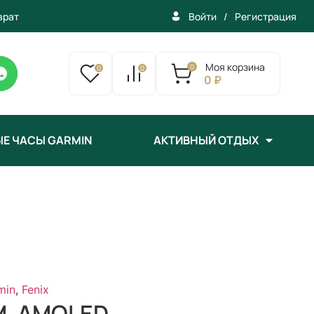
врат
/
Регистрация
Войти
Моя корзина
0
0
0
0 ₽
Е ЧАСЫ GARMIN
АКТИВНЫЙ ОТДЫХ
min
,
Fenix
ММ, AMOLED