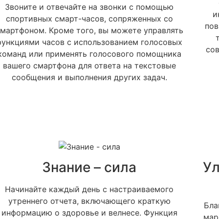
Звоните и отвечайте на звонки с помощью
и
спортивных смарт-часов, сопряженных со
пов
мартфоном. Кроме того, вы можете управлять
функциями часов с использованием голосовых
сов
команд или применять голосового помощника
вашего смартфона для ответа на текстовые
сообщения и выполнения других задач.
Задать вопрос
Предзаказ
Вы можете задать любой вопрос на тему нашей продукции
Заказать звонок
или работы интернет-магазина. Мы постараемся ответить
Заполните форму и наш менеджер свяжется с вами в
на него как можно быстрее и подробнее.
Заполните форму и наш менеджер свяжется с вами чтобы
ближайшее для уточнения деталей заказа.
Знание – сила
Ул
ответить на все ваши вопросы
Начинайте каждый день с настраиваемого
утреннего отчета, включающего краткую
Бла
информацию о здоровье и велнесе. Функция
мар