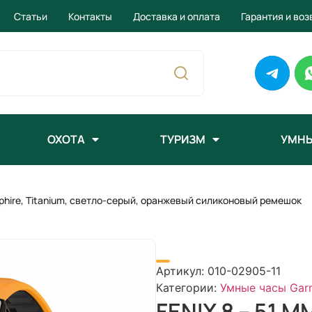
Статьи
Контакты
Доставка и оплата
Гарантия и воз
ОХОТА
ТУРИЗМ
УМНЫ
phire, Titanium, светло-серый, оранжевый силиконовый ремешок
Артикул:
010-02905-11
Категории:
Умные часы Gar
FENIX 8 – 51 