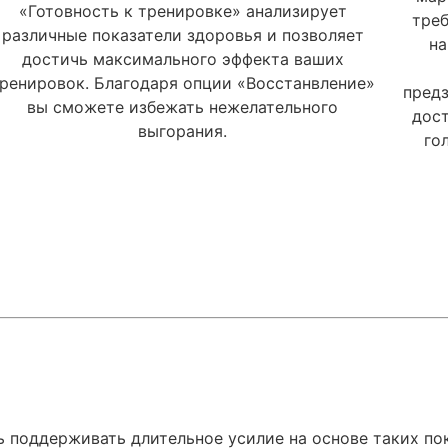
«Готовность к тренировке» анализирует
треб
различные показатели здоровья и позволяет
на
достичь максимального эффекта ваших
ренировок. Благодаря опции «Восстанвление»
Даю согласие на обработку
моих персональных данных
предз
вы сможете избежать нежелательного
дост
Даю согласие на обработку
моих персональных данных
выгорания.
ОТПРАВИТЬ
го
Даю согласие на обработку
моих персональных данных
ОТПРАВИТЬ
ОТПРАВИТЬ
 поддерживать длительное усилие на основе таких пок