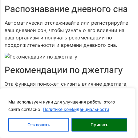
Распознавание дневного сна
Автоматически отслеживайте или регистрируйте
ваш дневной сон, чтобы узнать о его влиянии на
ваш организм и получать рекомендации по
продолжительности и времени дневного сна.
Рекомендации по джетлагу
Эта функция поможет снизить влияние джетлага,
предоставляя рекомендации по освещенности,
графику сна и упражнениям.
Мы используем куки для улучшения работы этого
сайта согласно
Политике конфиденциальности
0
Отклонить
Принять
Корзина
Главная
Каталог
Профиль
Позвонить
Монитор энергии Body