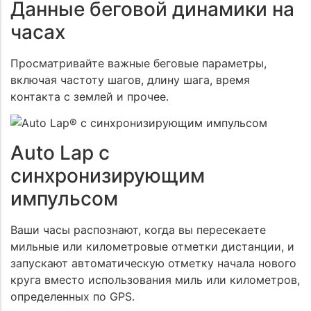
Данные беговой динамики на
часах
Даю согласие на обработку
моих персональных
Просматривайте важные беговые параметры,
данных
Даю согласие на обработку
моих персональных
включая частоту шагов, длину шага, время
данных
контакта с землей и прочее.
ОТПРАВИТЬ
Даю согласие на обработку
моих персональных данных
ОТПРАВИТЬ
Auto Lap с
ОТПРАВИТЬ
синхронизирующим
импульсом
Ваши часы распознают, когда вы пересекаете
мильные или километровые отметки дистанции, и
запускают автоматическую отметку начала нового
круга вместо использования миль или километров,
определенных по GPS.