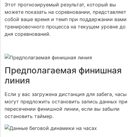
Этот прогнозируемый результат, который вы
можете показать на соревновании, представляет
собой ваше время и темп при поддержании вами
тренировочного процесса на текущем уровне до
дня соревнований.
Задать вопрос
Предполагаемая финишная
Предзаказ
линия
Вы можете задать любой вопрос на тему нашей
Заказать звонок
продукции или работы интернет-магазина. Мы
Заполните форму и наш менеджер свяжется с вами
Если у вас загружена дистанция для забега, часы
постараемся ответить на него как можно быстрее и
Заполните форму и наш менеджер свяжется с вами
в ближайшее для уточнения деталей заказа.
подробнее.
могут предложить остановить запись данных при
чтобы ответить на все ваши вопросы
пересечении финишной линии, если вы забыли
остановить таймер.