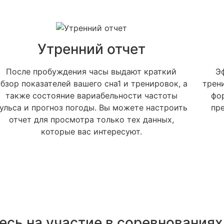
Утренний отчет
После пробуждения часы выдают краткий
Э
бзор показателей вашего сна1 и тренировок, а
трен
также состояние вариабельности частоты
фо
ульса и прогноз погоды. Вы можете настроить
пр
Задать вопрос
отчет для просмотра только тех данных,
Предзаказ
которые вас интересуют.
Вы можете задать любой вопрос на тему нашей продукции
Заказать звонок
или работы интернет-магазина. Мы постараемся ответить
Заполните форму и наш менеджер свяжется с вами в
на него как можно быстрее и подробнее.
Заполните форму и наш менеджер свяжется с вами чтобы
ближайшее для уточнения деталей заказа.
ответить на все ваши вопросы
есь на участие в соревнованиях