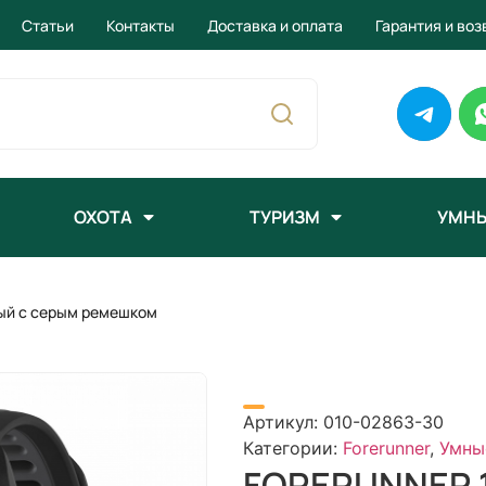
Статьи
Контакты
Доставка и оплата
Гарантия и воз
ОХОТА
ТУРИЗМ
УМНЫ
ый с серым ремешком
Артикул:
010-02863-30
Категории:
Forerunner
,
Умны
FORERUNNER 1