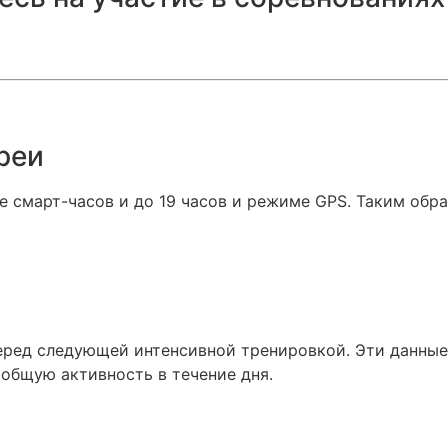
Даю согласие на обработку
моих персональных данных
Даю согласие на обработку
моих персональных данных
ОТПРАВИТЬ
реи
Даю согласие на обработку
моих персональных данных
ОТПРАВИТЬ
е смарт-часов и до 19 часов и режиме GPS. Таким обр
ОТПРАВИТЬ
перед следующей интенсивной тренировкой. Эти данны
 общую активность в течение дня.