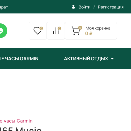
врат
/
Регистрация
Войти
Моя корзина
0
0
0
0 ₽
Е ЧАСЫ GARMIN
АКТИВНЫЙ ОТДЫХ
е часы Garmin
65 Music