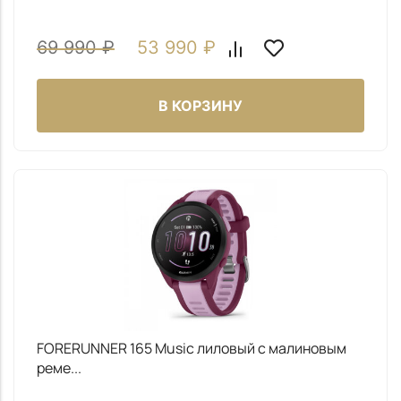
69 990
₽
53 990
₽
В КОРЗИНУ
FORERUNNER 165 Music лиловый c малиновым
реме...