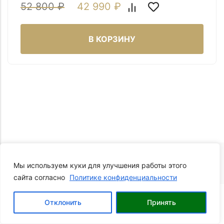
52 800
₽
42 990
₽
В КОРЗИНУ
Мы используем куки для улучшения работы этого
сайта согласно
Политике конфиденциальности
Вы еще не посмотрели не одного товара
0
кроме этого.
Отклонить
Принять
Корзина
Главная
Каталог
Профиль
Позвонить