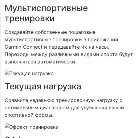
Мультиспортивные
тренировки
Создавайте собственные пошаговые
мультиспортивные тренировки в приложении
Garmin Connect и передавайте их на часы.
Переходы между различными видами спорта будут
выполняться автоматически.
Задать вопрос
Вы можете задать любой вопрос на тему нашей
Заказать звонок
Текущая нагрузка
продукции или работы интернет-магазина. Мы
постараемся ответить на него как можно быстрее и
Заполните форму и наш менеджер свяжется с вами
Сравните недавнюю тренировочную нагрузку с
подробнее.
чтобы ответить на все ваши вопросы
оптимальным диапазоном для улучшения вашей
спортивной формы.