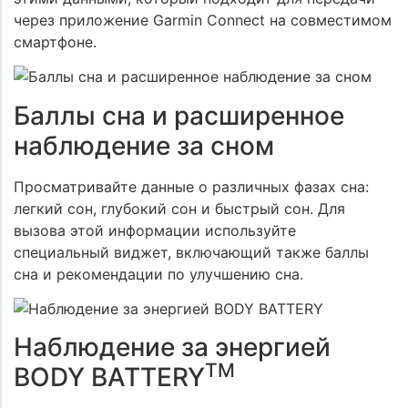
через приложение Garmin Connect на совместимом
смартфоне.
Баллы сна и расширенное
наблюдение за сном
Просматривайте данные о различных фазах сна:
Задать вопрос
легкий сон, глубокий сон и быстрый сон. Для
Предзаказ
вызова этой информации используйте
Вы можете задать любой вопрос на тему нашей
Заказать звонок
специальный виджет, включающий также баллы
продукции или работы интернет-магазина. Мы
Заполните форму и наш менеджер свяжется с вами
сна и рекомендации по улучшению сна.
постараемся ответить на него как можно быстрее и
Заполните форму и наш менеджер свяжется с вами
в ближайшее для уточнения деталей заказа.
подробнее.
чтобы ответить на все ваши вопросы
Наблюдение за энергией
TM
BODY BATTERY