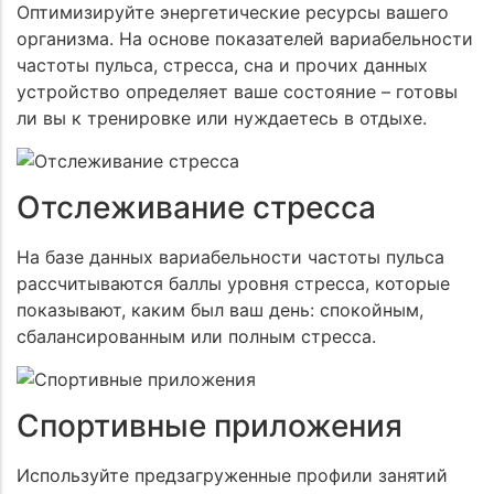
Оптимизируйте энергетические ресурсы вашего
организма. На основе показателей вариабельности
частоты пульса, стресса, сна и прочих данных
Даю согласие на обработку
моих персональных
устройство определяет ваше состояние – готовы
данных
ли вы к тренировке или нуждаетесь в отдыхе.
Даю согласие на обработку
моих персональных
данных
ОТПРАВИТЬ
Даю согласие на обработку
моих персональных данных
Отслеживание стресса
ОТПРАВИТЬ
ОТПРАВИТЬ
На базе данных вариабельности частоты пульса
рассчитываются баллы уровня стресса, которые
показывают, каким был ваш день: спокойным,
сбалансированным или полным стресса.
Спортивные приложения
Используйте предзагруженные профили занятий