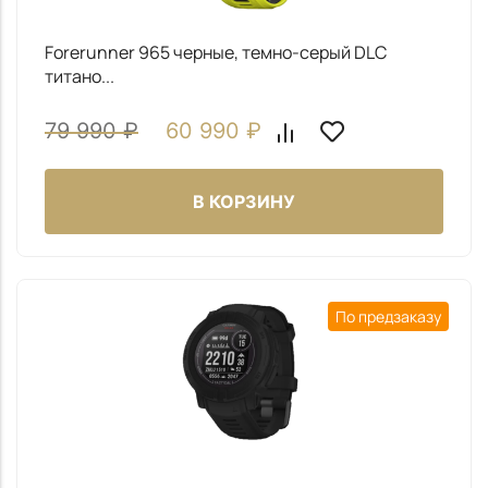
Forerunner 965 черные, темно-серый DLC
титано...
79 990
₽
60 990
₽
В КОРЗИНУ
По предзаказу