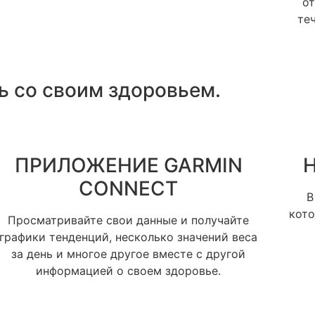
от
теч
Даю согласие на обработку
моих персональных данных
ь со своим здоровьем.
Даю согласие на обработку
моих персональных данных
ОТПРАВИТЬ
Даю согласие на обработку
моих персональных данных
ОТПРАВИТЬ
ОТПРАВИТЬ
ПРИЛОЖЕНИЕ GARMIN
CONNECT
В
кото
Просматривайте свои данные и получайте
графики тенденций, несколько значений веса
за день и многое другое вместе с другой
информацией о своем здоровье.