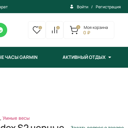
врат
/
Регистрация
Войти
Моя корзина
0
0
0
0 ₽
Е ЧАСЫ GARMIN
АКТИВНЫЙ ОТДЫХ
,
Умные весы
ndex S2 черные
Задать вопрос о товаре