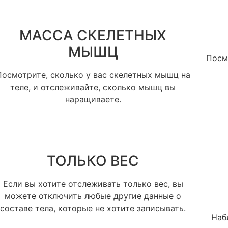
МАССА СКЕЛЕТНЫХ
МЫШЦ
Посм
Посмотрите, сколько у вас скелетных мышц на
теле, и отслеживайте, сколько мышц вы
наращиваете.
Задать вопрос
Предзаказ
Вы можете задать любой вопрос на тему нашей продукции
Заказать звонок
или работы интернет-магазина. Мы постараемся ответить
ТОЛЬКО ВЕС
Заполните форму и наш менеджер свяжется с вами в
на него как можно быстрее и подробнее.
Заполните форму и наш менеджер свяжется с вами чтобы
ближайшее для уточнения деталей заказа.
ответить на все ваши вопросы
Если вы хотите отслеживать только вес, вы
можете отключить любые другие данные о
составе тела, которые не хотите записывать.
Наб