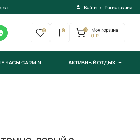
врат
/
Регистрация
Войти
Моя корзина
0
0
0
0 ₽
Е ЧАСЫ GARMIN
АКТИВНЫЙ ОТДЫХ
м темно-серый с