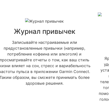
Журнал привычек
Записывайте настраиваемые или
предустановленные привычки (например,
потребление кофеина или алкоголя) и
Задать вопрос
Яр
просматривайте отчеты о том, как ваш стиль
уд
жизни влияет на сон, стресс и вариабельность
Вы можете задать любой вопрос на тему нашей продукции
Заказать звонок
уст
частоты пульса в приложении Garmin Connect.
или работы интернет-магазина. Мы постараемся ответить
Таким образом, вы сможете принимать более
на него как можно быстрее и подробнее.
Заполните форму и наш менеджер свяжется с вами чтобы
тел
здоровые решения.
ответить на все ваши вопросы
то
помо
голо