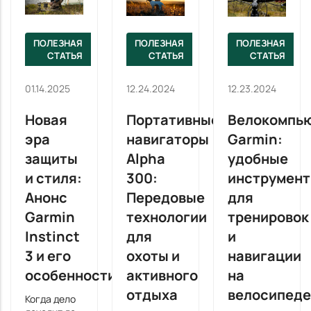
Как
безусловно,
правильно
привлекли
подобрать
много
ПОЛЕЗНАЯ
ПОЛЕЗНАЯ
ПОЛЕЗНАЯ
подходящую
внимания
СТАТЬЯ
СТАТЬЯ
СТАТЬЯ
модель?
со стороны
как
профессиональн
01.14.2025
12.24.2024
12.23.2024
спортсменов,
так и
Новая
Портативные
Велокомпь
любителей
активного
эра
навигаторы
Garmin:
отдыха. Но
защиты
Alpha
удобные
что же
и стиля:
300:
инструмен
именно
выделяет
Анонс
Передовые
для
эти две
Garmin
технологии
тренировок
модели друг
от друга?
Instinct
для
и
Давайте
3 и его
охоты и
навигации
углубимся в
детали,
особенности
активного
на
разбирая их
отдыха
велосипеде
возможности,
Когда дело
технологии