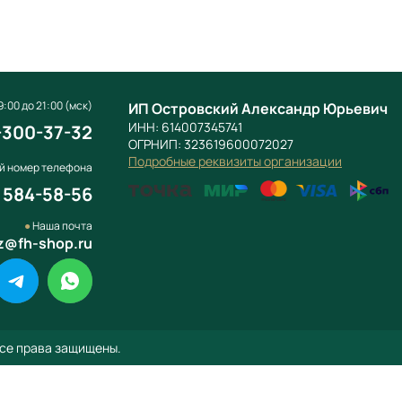
:00 до 21:00 (мск)
ИП Островский Александр Юрьевич
ИНН: 614007345741
-300-37-32
ОГРНИП: 323619600072027
Подробные реквизиты организации
й номер телефона
) 584-58-56
●
Наша почта
z@fh-shop.ru
се права защищены.