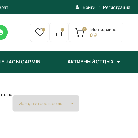
врат
/
Регистрация
Войти
Моя корзина
0
0
0
0 ₽
Е ЧАСЫ GARMIN
АКТИВНЫЙ ОТДЫХ
ать по