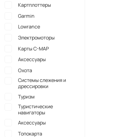
ПРИМЕНИТЬ
Каталог
О компании
Личный к
Рыбалка
О компании
Настройки 
Охота
Новости
Корзина
Туризм
Статьи
История за
Умные часы
Контакты
Сравнения
Активный отдых
Бренды
Избранное
Официальный сайт