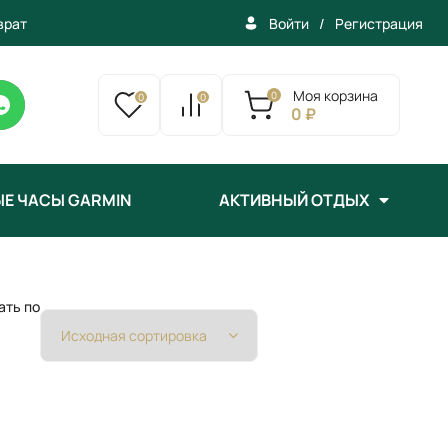
врат
/
Регистрация
Войти
Моя корзина
0
0
0
0 ₽
Е ЧАСЫ GARMIN
АКТИВНЫЙ ОТДЫХ
ать по