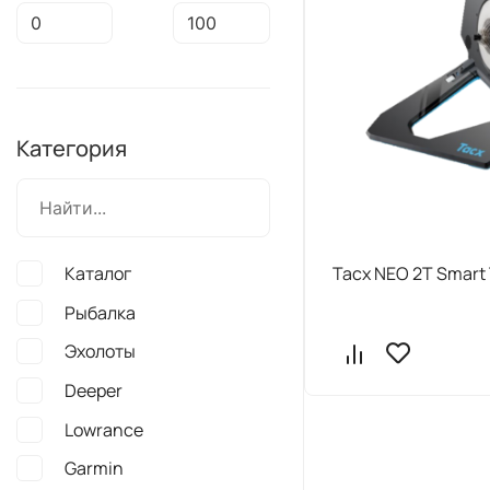
Категория
Tacx NEO 2T Smart 
Активный отдых
Велотренажеры Tacx
Прямой привод
Серия