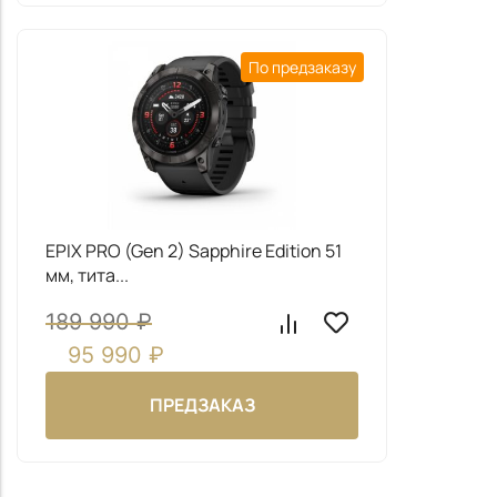
Заполните форму и наш менеджер свяжется с вами
Заполните форму и наш менеджер свяжется с вами
в ближайшее для уточнения деталей заказа.
чтобы ответить на все ваши вопросы
По предзаказу
EPIX PRO (Gen 2) Sapphire Edition 51
Даю согласие на обработку
моих персональных
мм, тита...
данных
Даю согласие на обработку
моих персональных
189 990
₽
данных
ОТПРАВИТЬ
95 990
₽
ОТПРАВИТЬ
ПРЕДЗАКАЗ