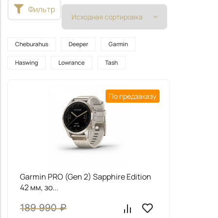
Фильтр
Cheburahus
Deeper
Garmin
Haswing
Lowrance
Tash
По предзаказу
Garmin PRO (Gen 2) Sapphire Edition
42 мм, зо...
189 990
₽