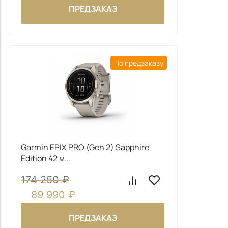
ПРЕДЗАКАЗ
Даю согласие на обработку
моих персональных
данных
Даю согласие на обработку
моих персональных
данных
ОТПРАВИТЬ
По предзаказу
ОТПРАВИТЬ
Garmin EPIX PRO (Gen 2) Sapphire
Edition 42 м...
174 250
₽
89 990
₽
ПРЕДЗАКАЗ