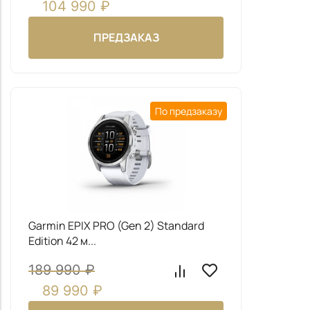
104 990
₽
ПРЕДЗАКАЗ
По предзаказу
Предзаказ
Заказать звонок
Заполните форму и наш менеджер свяжется с вами
Заполните форму и наш менеджер свяжется с вами
в ближайшее для уточнения деталей заказа.
чтобы ответить на все ваши вопросы
Garmin EPIX PRO (Gen 2) Standard
Edition 42 м...
189 990
₽
89 990
₽