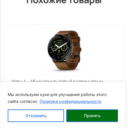
Venu 4 – 45 мм темно-серый с коричневым...
Мы используем куки для улучшения работы этого
79 990
₽
60 990
₽
сайта согласно
Политике конфиденциальности
0
Отклонить
Принять
Корзина
В КОРЗИНУ
Главная
Каталог
Профиль
Позвонить