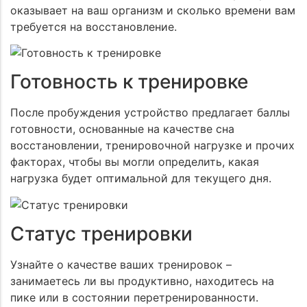
оказывает на ваш организм и сколько времени вам
требуется на восстановление.
Готовность к тренировке
После пробуждения устройство предлагает баллы
готовности, основанные на качестве сна
восстановлении, тренировочной нагрузке и прочих
Задать вопрос
факторах, чтобы вы могли определить, какая
нагрузка будет оптимальной для текущего дня.
Вы можете задать любой вопрос на тему нашей
Заказать звонок
продукции или работы интернет-магазина. Мы
постараемся ответить на него как можно быстрее и
Заполните форму и наш менеджер свяжется с вами
подробнее.
Статус тренировки
чтобы ответить на все ваши вопросы
Узнайте о качестве ваших тренировок –
занимаетесь ли вы продуктивно, находитесь на
пике или в состоянии перетренированности.